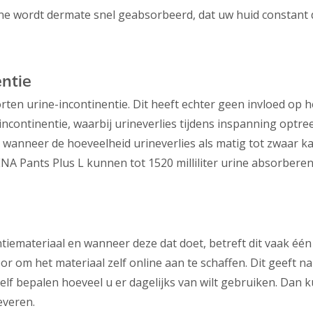
ne wordt dermate snel geabsorbeerd, dat uw huid constant d
entie
orten urine-incontinentie. Dit heeft echter geen invloed op 
sincontinentie, waarbij urineverlies tijdens inspanning optre
 wanneer de hoeveelheid urineverlies als matig tot zwaar ka
ENA Pants Plus L kunnen tot 1520 milliliter urine absorberen
tiemateriaal en wanneer deze dat doet, betreft dit vaak één
oor om het materiaal zelf online aan te schaffen. Dit geeft n
zelf bepalen hoeveel u er dagelijks van wilt gebruiken. Dan k
everen.