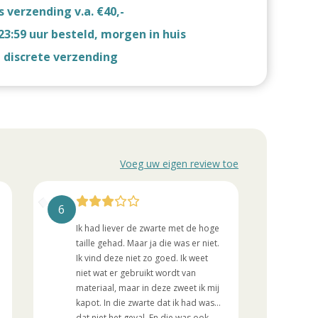
s verzending v.a. €40,-
23:59 uur besteld, morgen in huis
d discrete verzending
Voeg uw eigen review toe
6
8
Ik had liever de zwarte met de hoge
hetz
taille gehad. Maar ja die was er niet.
uit
Ik vind deze niet zo goed. Ik weet
niet wat er gebruikt wordt van
materiaal, maar in deze zweet ik mij
kapot. In die zwarte dat ik had was
dat niet het geval. En die was ook