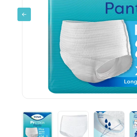
Huidverzorging
Depend
Depend voor Mannen
Depend voor Vrouwen
Depend Slip
Dieetvoeding
Verschillende soorten incontinentie
Kenniscentrum
Abonnement