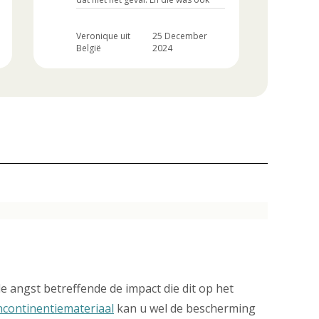
vele dikker.
Veronique uit
25 December
België
2024
R.I
e angst betreffende de impact die dit op het
continentiemateriaal
kan u wel de bescherming