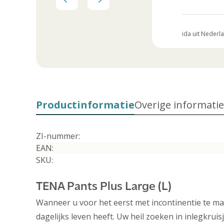
C. uit Nederland
26 Januari 2025
ida uit Nederl
Productinformatie
Overige informatie
ZI-nummer:
EAN:
SKU:
TENA Pants Plus Large (L)
Wanneer u voor het eerst met incontinentie te mak
dagelijks leven heeft. Uw heil zoeken in inlegkrui