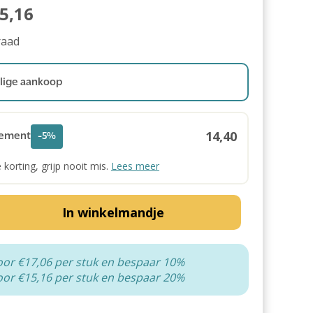
5,16
raad
ige aankoop
14,40
ement
-5%
e korting, grijp nooit mis.
Lees meer
In winkelmandje
oor €17,06 per stuk en bespaar 10%
oor €15,16 per stuk en bespaar 20%