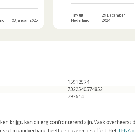
Tiny uit
29 December
and
03 Januari 2025
Nederland
2024
15912574
7322540574852
792614
en krijgt, kan dit erg confronterend zijn. Vaak overheerst d
sjes of maandverband heeft een averechts effect. Het
TENA in