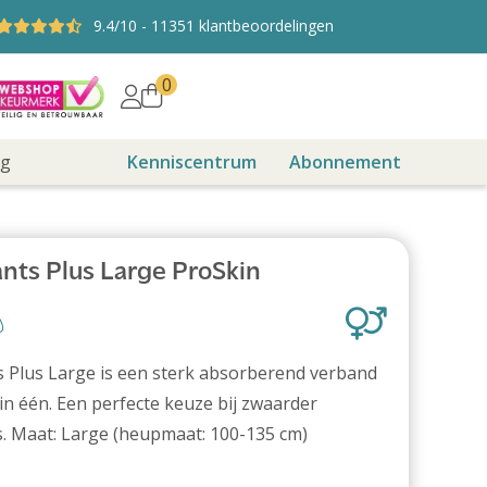
9.4
/10
-
11351
klantbeoordelingen
0
ng
Kenniscentrum
Abonnement
nts Plus Large ProSkin
 Plus Large is een sterk absorberend verband
in één. Een perfecte keuze bij zwaarder
s. Maat: Large (heupmaat: 100-135 cm)