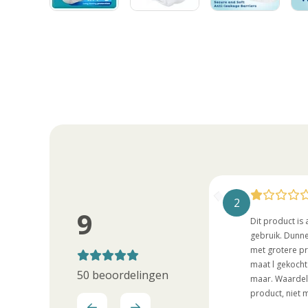
8
2
9
Gebruik al heel lang Silhouette Plus,
Dit product is 
wat goed bevalt. Nu krijg ik
gebruik. Dunn
Silhouette Classic, wat ik niet ken.
met grotere p
Benieuwd of het net zo goed werkt
maat l gekocht 
50 beoordelingen
als Plus.
maar. Waardel
product, niet 