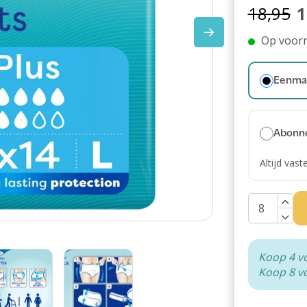
18,95
1
Op voor
Eenmal
Abonn
Altijd vast
Koop 4 v
Koop 8 v