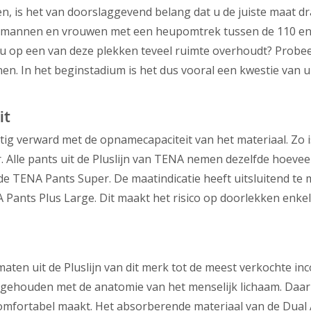
n, is het van doorslaggevend belang dat u de juiste maat dr
or mannen en vrouwen met een heupomtrek tussen de 110 en
 u op een van deze plekken teveel ruimte overhoudt? Probe
nen. In het beginstadium is het dus vooral een kwestie van 
it
ig verward met de opnamecapaciteit van het materiaal. Zo i
. Alle pants uit de Pluslijn van TENA nemen dezelfde hoevee
de TENA Pants Super. De maatindicatie heeft uitsluitend te
A Pants Plus Large. Dit maakt het risico op doorlekken enkel
ten uit de Pluslijn van dit merk tot de meest verkochte inc
 gehouden met de anatomie van het menselijk lichaam. Daar
comfortabel maakt. Het absorberende materiaal van de Dua