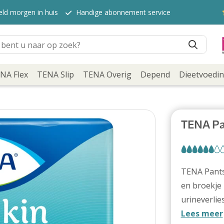
eld morgen in huis
Handige abonnement service
NA Flex
TENA Slip
TENA Overig
Depend
Dieetvoedi
TENA Pa
TENA Pants
en broekje 
urineverlie
Lees meer