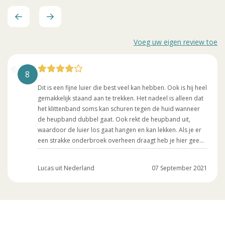
Voeg uw eigen review toe
8
Dit is een fijne luier die best veel kan hebben. Ook is hij heel
gemakkelijk staand aan te trekken. Het nadeel is alleen dat
het klittenband soms kan schuren tegen de huid wanneer
de heupband dubbel gaat. Ook rekt de heupband uit,
waardoor de luier los gaat hangen en kan lekken. Als je er
een strakke onderbroek overheen draagt heb je hier geen
last van. Al met al een praktisch product voor wanneer je
zelf staand wil verschonen, maar niet zo comfortabel en
Lucas uit Nederland
07 September 2021
betrouwbaar als de slip.