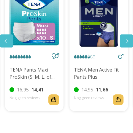
TENA Pants Maxi
TENA Men Active Fit
ProSkin (S, M, L, of
Pants Plus
XL)
16,95
14,41
14,95
11,66
Nog geen reviews
Nog geen reviews