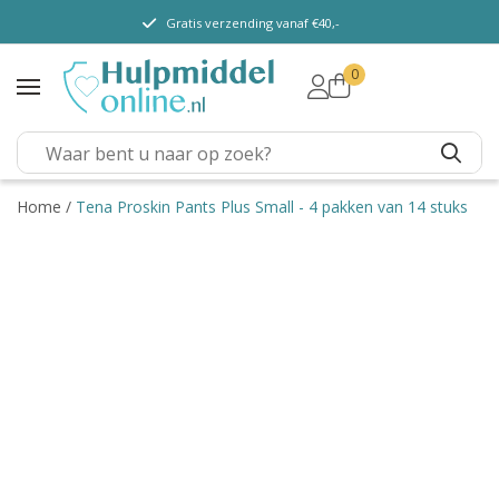
Gratis verzending vanaf €40,-
0
TENA Lady
TENA Men
TENA Pants (m/v)
TENA Flex
Home
/
Tena Proskin Pants Plus Small - 4 pakken van 14 stuks
TENA Slip
TENA Overig
Depend
Dieetvoeding
Verschillende soorten
incontinentie
Kenniscentrum