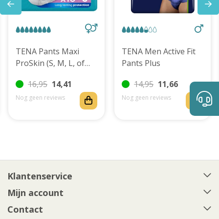
TENA Pants Maxi
TENA Men Active Fit
ProSkin (S, M, L, of
Pants Plus
XL)
16,95
14,41
14,95
11,66
Nog geen reviews
Nog geen reviews
Klantenservice
Mijn account
Contact