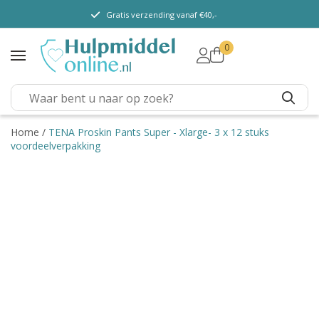
Gratis verzending vanaf €40,-
0
TENA Lady
TENA Men
TENA Pants (m/v)
TENA Flex
Home
/
TENA Proskin Pants Super - Xlarge- 3 x 12 stuks
voordeelverpakking
TENA Slip
TENA Overig
Depend
Dieetvoeding
Verschillende soorten
incontinentie
Kenniscentrum