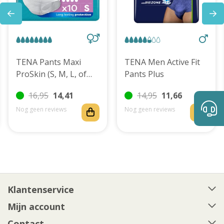
TENA Pants Maxi
TENA Men Active Fit
ProSkin (S, M, L, of
Pants Plus
XL)
16,95
14,41
14,95
11,66
Nog geen reviews
Nog geen reviews
Klantenservice
Mijn account
Contact