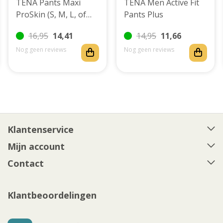
TENA Pants Maxi
TENA Men Active Fit
ProSkin (S, M, L, of
Pants Plus
XL)
16,95
14,41
14,95
11,66
Nog geen reviews
Nog geen reviews
Klantenservice
Mijn account
Contact
Klantbeoordelingen