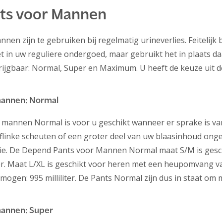
ts voor Mannen
en zijn te gebruiken bij regelmatig urineverlies. Feitelijk
et in uw reguliere ondergoed, maar gebruikt het in plaats da
rijgbaar: Normal, Super en Maximum. U heeft de keuze uit d
mannen: Normal
mannen Normal is voor u geschikt wanneer er sprake is van 
linke scheuten of een groter deel van uw blaasinhoud ongew
ntie. De Depend Pants voor Mannen Normal maat S/M is ge
er. Maat L/XL is geschikt voor heren met een heupomvang va
mogen: 995 milliliter. De Pants Normal zijn dus in staat o
annen: Super