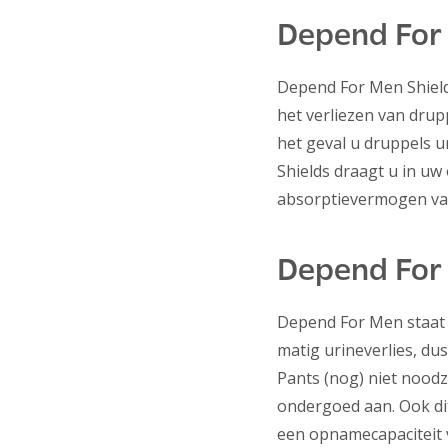
Depend For 
Depend For Men Shields
het verliezen van drup
het geval u druppels u
Shields draagt u in uw
absorptievermogen van 
Depend For 
Depend For Men staat 
matig urineverlies, d
Pants (nog) niet noodz
ondergoed aan. Ook di
een opnam