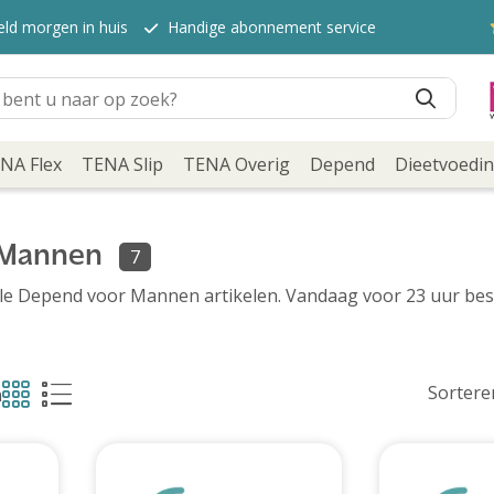
eld morgen in huis
Handige abonnement service
NA Flex
TENA Slip
TENA Overig
Depend
Dieetvoedi
 Mannen
7
alle Depend voor Mannen artikelen. Vandaag voor 23 uur bes
Sortere
n