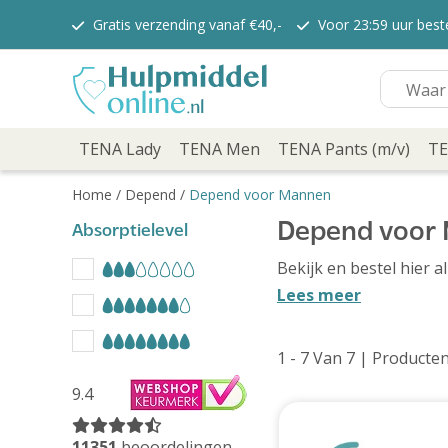
Gratis verzending vanaf €40,-
Voor 23:59 uur best
TENA Lady
TENA Discreet inlegkruisjes
TENA Discreet verbanden
TENA Lady Pants
TENA Men
TENA Pants (m/v)
TENA Lady
TENA Men
TENA Pants (m/v)
TE
Voordeelverpakkingen
TENA Pants Normal
Home
/
Depend
/
Depend voor Mannen
TENA Pants Maxi
Depend voor
TENA Pants Super
Absorptielevel
TENA Pants Plus
Bekijk en bestel hier 
TENA Flex
Lees meer
TENA Slip
TENA Overig
TENA Comfort
1 - 7 Van 7
| Producte
TENA Fix
TENA Bed
9.4
Verzorging
Verzorgend wassen
11351
beoordelingen