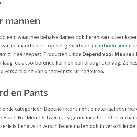
n
r mannen
probleem waarmee behalve dames ook heren van uiteenlopen
 van de marktleiders op het gebied van
incontinentiemater
am zijn aangepast. Producten uit de
Depend voor Mannen
l
mlaag, de absorberende kern en een drooghoudlaag. Ze be
e verspreiding van ongewenste urinegeuren.
ard en Pants
illende categorieën Depend incontinentiemateriaal voor her
Pants For Men. De twee eerstgenoemde betreffen verbanden
 serie is behalve in verschillende maten ook in verschillende