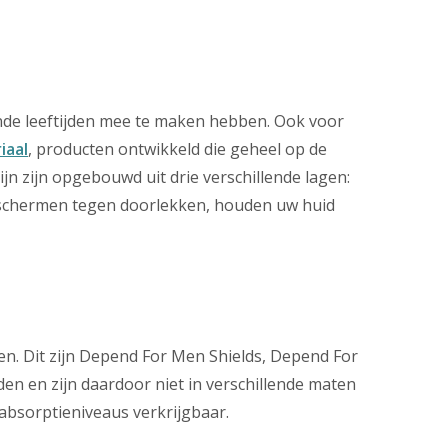
de leeftijden mee te maken hebben. Ook voor
iaal
, producten ontwikkeld die geheel op de
ijn zijn opgebouwd uit drie verschillende lagen:
schermen tegen doorlekken, houden uw huid
en. Dit zijn Depend For Men Shields, Depend For
 en zijn daardoor niet in verschillende maten
 absorptieniveaus verkrijgbaar.