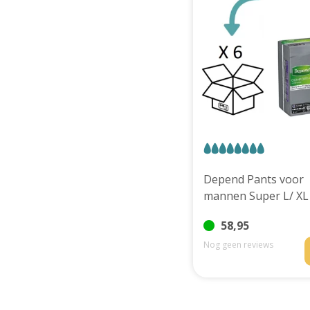
Depend Pants voor
mannen Super L/ XL
58,95
Nog geen reviews