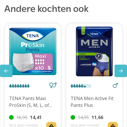
Andere kochten ook
TENA Pants Maxi
TENA Men Active Fit
ProSkin (S, M, L, of
Pants Plus
XL)
16,95
14,41
14,95
11,66
Nog geen reviews
Nog geen reviews