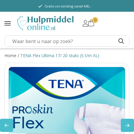
Gratis verzending vanaf €40,-
0
TENA Lady
TENA Men
TENA Pants (m/v)
TENA Flex
Home
/
TENA Flex Ultima 17/ 20 stuks (S t/m XL)
TENA Slip
TENA Overig
Depend
Dieetvoeding
Verschillende soorten
incontinentie
Kenniscentrum