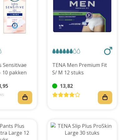
 Sensitivae
TENA Men Premium Fit
 - 10 pakken
S/ M 12 stuks
8,95
13,82
ws