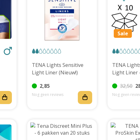
Sale
TENA Lights Sensitive
TENA Lights
Light Liner (Nieuw!)
Light Liner
2,85
32,50
2
Nog geen reviews
Nog geen revie