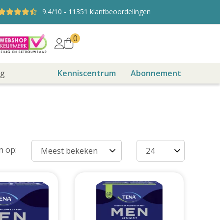
9.4
/10
-
11351
klantbeoordelingen
0
ng
Kenniscentrum
Abonnement
n op: