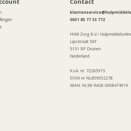
ccount
Contact
n
klantenservice@hulpmiddelon
llingen
0031 85 77 33 772
s
HVM Zorg B.V./ Hulpmiddelonline
Lipsstraat 50F
5151 RP Drunen
Nederland
K.v.k. nr. 72265973
EONI nr NL859052278
IBAN: NL98 INGB 0008474019