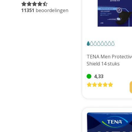
Huidverzorging
Depend
11351
beoordelingen
Depend voor Mannen
Depend voor Vrouwen
Depend Slip
Dieetvoeding
Verschillende soorten incontinentie
Kenniscentrum
Abonnement
TENA Men Protectiv
Shield 14 stuks
4,33