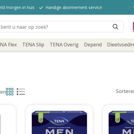
eld morgen in huis
Handige abonnement service
NA Flex
TENA Slip
TENA Overig
Depend
Dieetvoedi
Sortere
ten