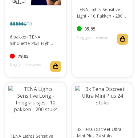
TENA Lights Sensitive
Light - 10 Pakken - 280
Inlegkruisjes
35,95
6 pakken TENA
Nog geen reviews
Silhouette Plus High
Waist Noir (M/ L)
79,95
Nog geen reviews
3x Tena Discreet Ultra
Mini Plus 24 stuks
TENA Lights Sensitive