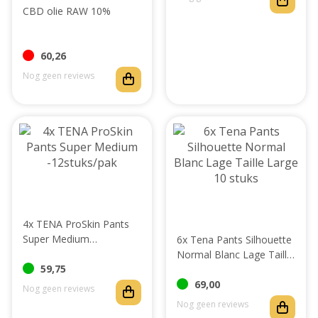
CBD olie RAW 10%
60,26
Nog geen reviews
4x TENA ProSkin Pants
Super Medium
6x Tena Pants Silhouette
-12stuks/pak
Normal Blanc Lage Taille
59,75
Large 10 stuks
69,00
Nog geen reviews
Nog geen reviews