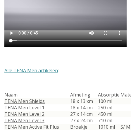
Alle TENA Men artikelen
:
Naam
Afmeting
Absorptie
Mat
TENA Men Shields
18 x 13 xm
100 ml
TENA Men Level 1
18 x 14 cm
250 ml
TENA Men Level 2
27 x 14 cm
450 ml
TENA Men Level 3
27 x 24 cm
710 ml
TENA Men Active Fit Plus
Broekje
1010 ml
S/ M