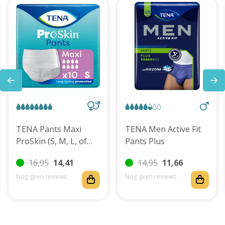
TENA Pants Maxi
TENA Men Active Fit
ProSkin (S, M, L, of
Pants Plus
XL)
16,95
14,41
14,95
11,66
Nog geen reviews
Nog geen reviews