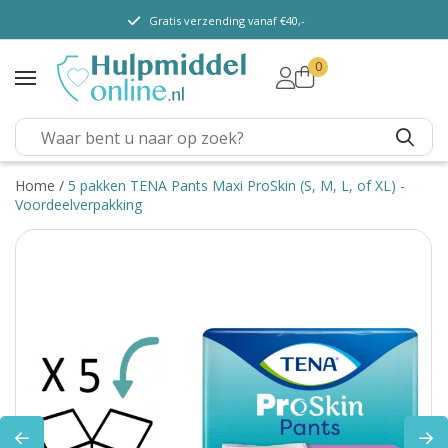
Gratis verzending vanaf €40,-
0
TENA Lady
TENA Men
TENA Pants (m/v)
TENA Flex
Home
/
5 pakken TENA Pants Maxi ProSkin (S, M, L, of XL) -
Voordeelverpakking
TENA Slip
TENA Overig
Depend
Dieetvoeding
Verschillende soorten
incontinentie
Kenniscentrum