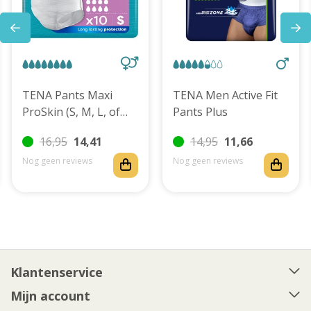
TENA Pants Maxi
TENA Men Active Fit
ProSkin (S, M, L, of
Pants Plus
XL)
16,95
14,41
14,95
11,66
Nog geen reviews
Nog geen reviews
Klantenservice
Mijn account