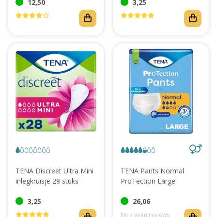
12,50
3,25
TENA Discreet Ultra Mini
TENA Pants Normal
inlegkruisje 28 stuks
ProTection Large
3,25
26,06
Nog geen reviews