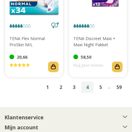
TENA Flex Normal
TENA Discreet Maxi +
ProSkin M/L
Maxi Night Pakket
20,66
58,50
Nog geen reviews
...
1
2
3
4
5
59
Klantenservice
Mijn account