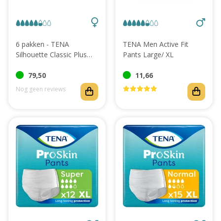
Abonnement
6 pakken - TENA
TENA Men Active Fit
Silhouette Classic Plus
Pants Large/ XL
Crème Hoge Taille M/ L
79,50
11,66
Nog geen reviews