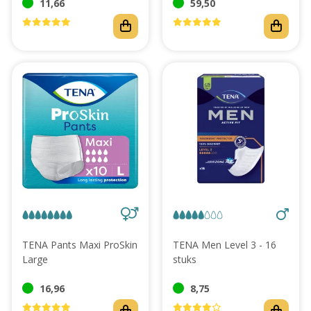
11,66
59,50
TENA Pants Maxi ProSkin
TENA Men Level 3 - 16
Large
stuks
16,96
8,75