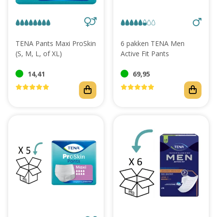
Abonnement
TENA Pants Maxi ProSkin
6 pakken TENA Men
(S, M, L, of XL)
Active Fit Pants
14,41
69,95