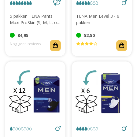
5 pakken TENA Pants
TENA Men Level 3 - 6
Maxi ProSkin (S, M, L, of
pakken
XL)
84,95
52,50
Nog geen reviews